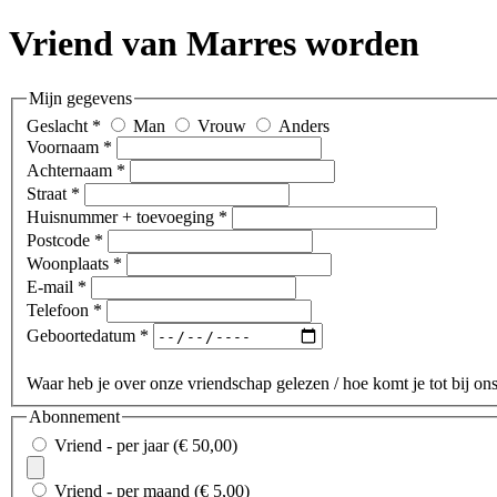
Vriend van Marres worden
Mijn gegevens
Geslacht *
Man
Vrouw
Anders
Voornaam *
Achternaam *
Straat *
Huisnummer + toevoeging *
Postcode *
Woonplaats *
E-mail *
Telefoon *
Geboortedatum *
Waar heb je over onze vriendschap gelezen / hoe komt je tot bij on
Abonnement
Vriend - per jaar (€ 50,00)
Vriend - per maand (€ 5,00)